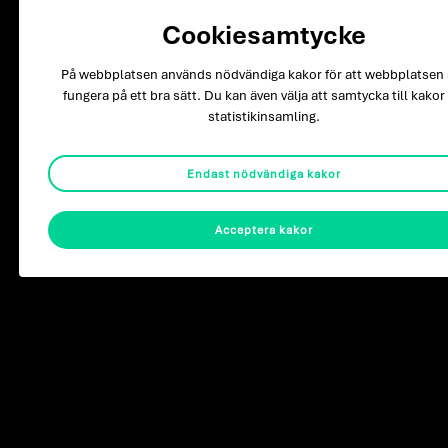
Storlek:
5600 m²
Cookiesamtycke
På webbplatsen används nödvändiga kakor för att webbplatsen
Inflyttat
fungera på ett bra sätt. Du kan även välja att samtycka till kakor 
statistikinsamling.
Endast nödvändiga kakor
Acceptera kakor
ICA Storvreta
Ort:
Storvreta, Uppsala
Färdigt:
2024
Typ:
Referensprojekt