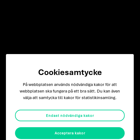
Marcus Ahlvin
Ekonomi
Cookiesamtycke
076-349 49 11
På webbplatsen används nödvändiga kakor för att
marcus@pronordic.se
webbplatsen ska fungera på ett bra sätt. Du kan även
välja att samtycka till kakor för statistikinsamling.
Kontakta oss
Endast nödvändiga kakor
Acceptera kakor