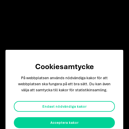
Albert Koistinen
VD
Cookiesamtycke
070-651 10 85
På webbplatsen används nödvändiga kakor för att
albert@pronordic.se
webbplatsen ska fungera på ett bra sätt. Du kan även
välja att samtycka till kakor för statistikinsamling.
Kontakta oss
Endast nödvändiga kakor
Acceptera kakor